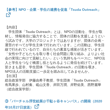
【参考】NPO・企業・学生の連携を促進「Tsuda Outreach」
【内容】
学生団体「Tsuda Outreach」とは、NPOの活動を、学生が取
材し、情報発信に協力することで、団体の活動を支援しようとい
う試みです。大学のプロジェクトではありますが、団体の企画・
運営のすべてが学生主体で行われています。この活動は、学生目
線で行われているので、自分たちの素直な感覚が活きています。
「女性や子どもたちを取り巻く社会問題に取り組み、よりよい社
会の実現に向けて貢献したい」という気持ちをベースに、NPO法
人と学生をつなぐ橋渡し役となれるように発信を続けています。
皆さまも是非、学生団体「Tsuda Outreach」の活動を覗き、
NPO法人の活動支援に一歩足を踏み出してみませんか。
【出演】
総合政策学部 伊藤由希子教授、学生団体「Tsuda Outreach」
有馬果歩、山村奏、砥山文香、岸田万潤、岸野佑美、西野麗華
（総合政策学部）
③「バーチャル浮世絵展@千駄ヶ谷キャンパス」の開発（2020
年10月27日放送）