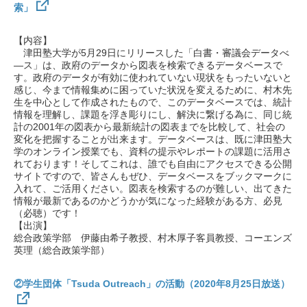
索」
【内容】
津田塾大学が5月29日にリリースした「白書・審議会データべ
—ス」は、政府のデータから図表を検索できるデータベースで
す。政府のデータが有効に使われていない現状をもったいないと
感じ、今まで情報集めに困っていた状況を変えるために、村木先
生を中心として作成されたもので、このデータベースでは、統計
情報を理解し、課題を浮き彫りにし、解決に繋げる為に、同じ統
計の2001年の図表から最新統計の図表までを比較して、社会の
変化を把握することが出来ます。データベースは、既に津田塾大
学のオンライン授業でも、資料の提示やレポートの課題に活用さ
れております！そしてこれは、誰でも自由にアクセスできる公開
サイトですので、皆さんもぜひ、データベースをブックマークに
入れて、ご活用ください。図表を検索するのが難しい、出てきた
情報が最新であるのかどうかが気になった経験がある方、必見
（必聴）です！
【出演】
総合政策学部 伊藤由希子教授、村木厚子客員教授、コーエンズ
英理（総合政策学部）
②学生団体「Tsuda Outreach」の活動（2020年8月25日放送）