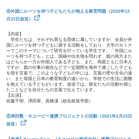
④外国にルーツを持つ子どもたちが抱える教育問題（2020年12
月22日放送）
【内容】
学生たちは、それぞれ異なる団体に属していますが、全員が外
国にルーツを持つ子どもに接する活動をしており、大学のセミナ
ーでこのテーマについて研究を行っている学生です。「外国にル
ーツを持つ子ども」とは、国籍や出生地を問わず、親の両方また
はどちらか一方が外国人である子ども、また、両親ともに日本人
ですが、親の仕事の都合などで一定期間を海外で過ごした子ども
を指す言葉で、このような子どもの中には、言葉の壁や文化の違
い、また母国と日本の教育制度の違いから、学校での生活に困難
を抱えている子どもがいます。放送では、彼女たちの活動や感じ
たことなどを自分たちの言葉で伝えています。
【出演】
佐藤千明、澤田翠、高橋凜（総合政策学部）
⑤津田塾・キユーピー連携プロジェクトの活動（2021年2月23日
放送）