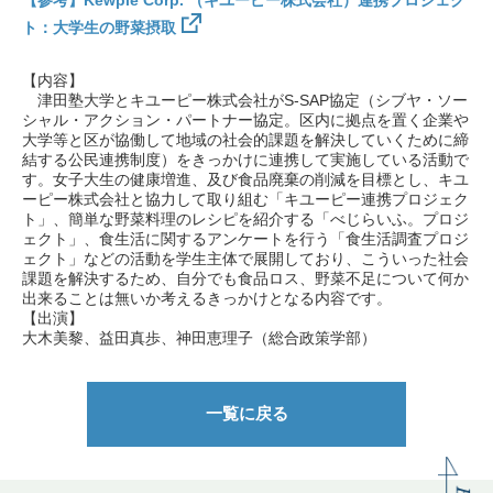
【参考】Kewpie Corp. （キユーピー株式会社）連携プロジェク
ト：大学生の野菜摂取
【内容】
津田塾大学とキユーピー株式会社がS-SAP協定（シブヤ・ソー
シャル・アクション・パートナー協定。区内に拠点を置く企業や
大学等と区が協働して地域の社会的課題を解決していくために締
結する公民連携制度）をきっかけに連携して実施している活動で
す。女子大生の健康増進、及び食品廃棄の削減を目標とし、キユ
ーピー株式会社と協力して取り組む「キユーピー連携プロジェク
ト」、簡単な野菜料理のレシピを紹介する「べじらいふ。プロジ
ェクト」、食生活に関するアンケートを行う「食生活調査プロジ
ェクト」などの活動を学生主体で展開しており、こういった社会
課題を解決するため、自分でも食品ロス、野菜不足について何か
出来ることは無いか考えるきっかけとなる内容です。
【出演】
大木美黎、益田真歩、神田恵理子（総合政策学部）
一覧に戻る