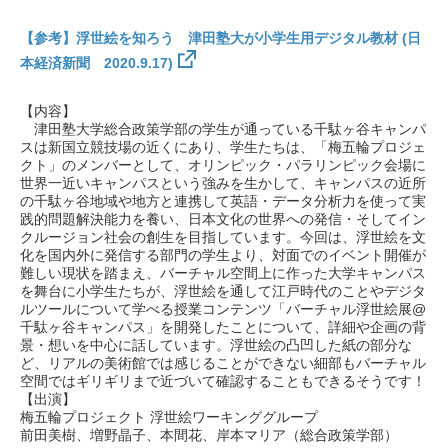
【参考】浮世絵を知ろう 津田塾大が小学生用デジタル教材 (日
本経済新聞 2020.9.17)
【内容】
津田塾大学総合政策学部の学生が通っている千駄ヶ谷キャンパ
スは新国立競技場の近くにあり、学生たちは、「梅五輪プロジェ
クト」のメンバーとして、オリンピック・パラリンピック会場に
世界一近いキャンパスという強みを生かして、キャンパスの近所
の千駄ヶ谷地域や地方と連携して英語・データ分析力を使って実
践的問題解決能力を養い、日本文化の世界への発信・そしてイン
クルージョン社会の創生を目指しています。今回は、浮世絵を文
化を国内外に発信する部門の学生より、対面でのイベント開催が
難しい現状を踏まえ、バーチャル空間上に作った大学キャンパス
を舞台に小学生たちが、浮世絵を通して江戸時代のことやデジタ
ルツールについて学べる授業コンテンツ「バーチャル浮世絵展@
千駄ヶ谷キャンパス」を開発したことについて、詳細や企画の背
景・想いを中心に話しています。浮世絵の凸凹した紙の部分な
ど、リアルの美術館では感じることができない細部もバーチャル
空間ではギリギリまで近づいて確認することもできるそうです！
【出演】
梅五輪プロジェクト 浮世絵ワーキンググループ
前田美樹、増野晶子、本間花、岸本マリア（総合政策学部）